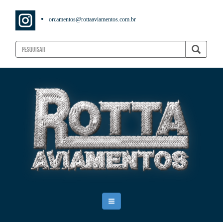
•
orcamentos@rottaaviamentos.com.br