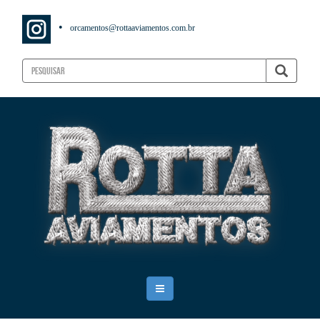
•
orcamentos@rottaaviamentos.com.br