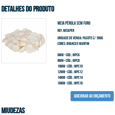
DETALHES DO PRODUTO
Meia Pérola sem Furo
Ref. MEIAPER
unidade de venda: pacote c/ 500g
cores: Branco e MArfim
6mm - cód.: mpc6
8mm - cód.: mpc8
10mm - cód.: mpc10
12mm - cód.: mpc12
14mm - cód.: mpc14
16mm - cód.: mpc16
ADICIONAR AO ORÇAMENTO
Miudezas