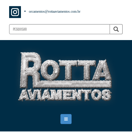
•
orcamentos@rottaaviamentos.com.br