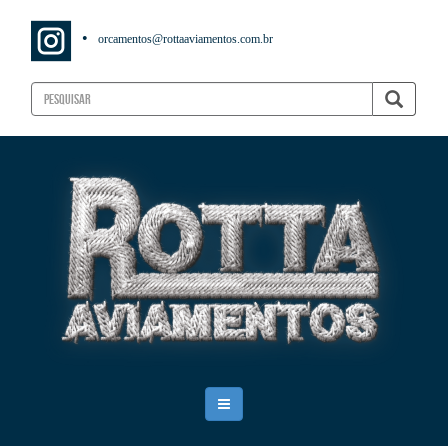
•
orcamentos@rottaaviamentos.com.br