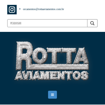
•
orcamentos@rottaaviamentos.com.br