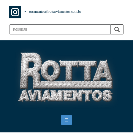
•
orcamentos@rottaaviamentos.com.br